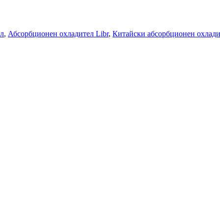
ел
,
Абсорбционен охладител Libr
,
Китайски абсорбционен охлади