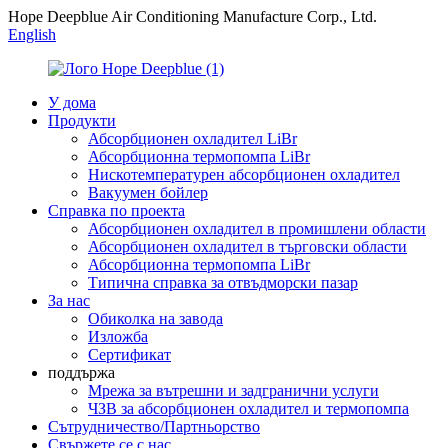
Hope Deepblue Air Conditioning Manufacture Corp., Ltd.
English
У дома
Продукти
Абсорбционен охладител LiBr
Абсорбционна термопомпа LiBr
Нискотемпературен абсорбционен охладител
Вакуумен бойлер
Справка по проекта
Абсорбционен охладител в промишлени области
Абсорбционен охладител в търговски области
Абсорбционна термопомпа LiBr
Типична справка за отвъдморски пазар
За нас
Обиколка на завода
Изложба
Сертификат
поддържа
Мрежа за вътрешни и задгранични услуги
ЧЗВ за абсорбционен охладител и термопомпа
Сътрудничество/Партньорство
Свържете се с нас