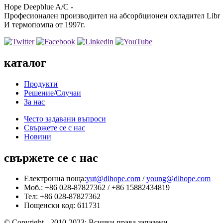
Hope Deepblue A/C -
Професионален производител на абсорбционен охладител Libr
И термопомпа от 1997г.
каталог
Продукти
Решение/Случаи
За нас
Често задавани въпроси
Свържете се с нас
Новини
свържете се с нас
Електронна поща:
yut@dlhope.com
/
young@dlhope.com
Моб.: +86 028-87827362 / +86 15882434819
Тел: +86 028-87827362
Пощенски код: 611731
© Copyright - 2010-2023: Всички права запазени.