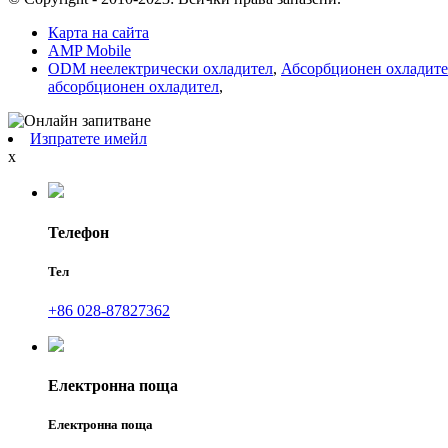
Карта на сайта
AMP Mobile
ODM неелектрически охладител
,
Абсорбционен охладит
абсорбционен охладител
,
Изпратете имейл
x
Телефон
Тел
+86 028-87827362
Електронна поща
Електронна поща