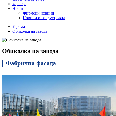
кариера
Новини
Фирмени новини
Новини от индустрията
У дома
Обиколка на завода
Обиколка на завода
Фабрична фасада