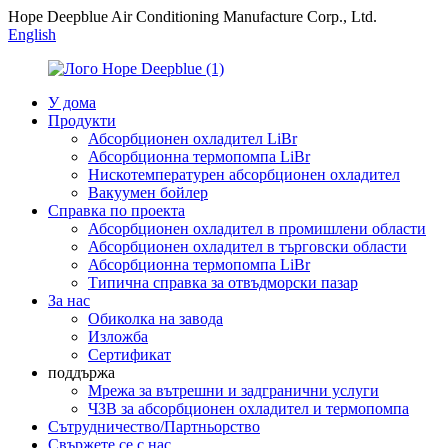
Hope Deepblue Air Conditioning Manufacture Corp., Ltd.
English
У дома
Продукти
Абсорбционен охладител LiBr
Абсорбционна термопомпа LiBr
Нискотемпературен абсорбционен охладител
Вакуумен бойлер
Справка по проекта
Абсорбционен охладител в промишлени области
Абсорбционен охладител в търговски области
Абсорбционна термопомпа LiBr
Типична справка за отвъдморски пазар
За нас
Обиколка на завода
Изложба
Сертификат
поддържа
Мрежа за вътрешни и задгранични услуги
ЧЗВ за абсорбционен охладител и термопомпа
Сътрудничество/Партньорство
Свържете се с нас