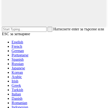
Натиснете enter за търсене или
ESC за затваряне
English
French
German
Portuguese
Spanish
Russian
Japanese
Korean
Arabic
Irish
Greek
Turkish
Italian
Danish
Romanian
Indonesian