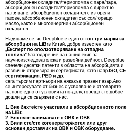
абсорбционен охладител/термопомпа с пара/пара,
абсорбционен охладител/термопомпа с директно
нагряване, абсорбционен охладител с изгорели
газове, абсорбционен охладител със сол/горещо
масло, както и многоенергиен абсорбционен
охладител.
Надяваме се, че Deepblue е един от
топ три марки за
абсорбция на LiBr
в Китай, добре известен като
„
Експерт по оползотворяване на отпадна
топлина
”.благодарение на нашия екип за
научноизследователска и развойна дейност, Deepblue
спечели десетки патенти в областта на абсорбцията и
различни оторизирани сертификати, като напр.
ISO, CE
сертификация, PED и др.
сега търсим партньори на някакъв празен пазар.Ако
се интересувате от бизнес с усвояване и отговаряте
на поне едно от условията по-долу, горещо сте добре
дошли да се свържете с нас.
1. Вие бяхте/сте участвали в абсорбционното поле
на LiBr.
2. Бяхте/се занимавате с ОВК и ОВК.
3. Били сте/сте когенератор/котел или друг
основен доставчик на ОВК и ОВК оборудване.