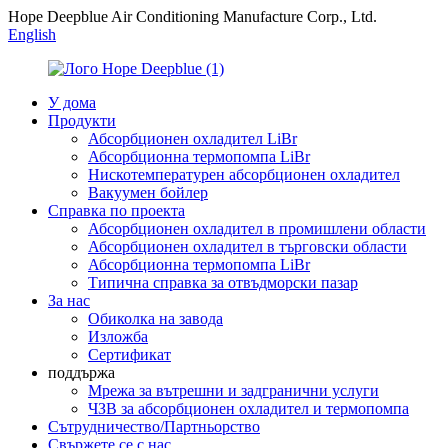
Hope Deepblue Air Conditioning Manufacture Corp., Ltd.
English
У дома
Продукти
Абсорбционен охладител LiBr
Абсорбционна термопомпа LiBr
Нискотемпературен абсорбционен охладител
Вакуумен бойлер
Справка по проекта
Абсорбционен охладител в промишлени области
Абсорбционен охладител в търговски области
Абсорбционна термопомпа LiBr
Типична справка за отвъдморски пазар
За нас
Обиколка на завода
Изложба
Сертификат
поддържа
Мрежа за вътрешни и задгранични услуги
ЧЗВ за абсорбционен охладител и термопомпа
Сътрудничество/Партньорство
Свържете се с нас