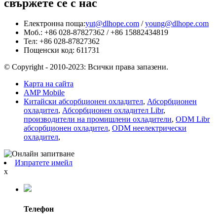
свържете се с нас
Електронна поща:
yut@dlhope.com
/
young@dlhope.com
Моб.: +86 028-87827362 / +86 15882434819
Тел: +86 028-87827362
Пощенски код: 611731
© Copyright - 2010-2023: Всички права запазени.
Карта на сайта
AMP Mobile
Китайски абсорбционен охладител
,
Абсорбционен
охладител
,
Абсорбционен охладител Libr
,
производители на промишлени охладители
,
ODM Libr
абсорбционен охладител
,
ODM неелектрически
охладител
,
Изпратете имейл
x
Телефон