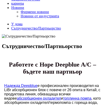
кариера
Новини
Фирмени новини
Новини от индустрията
У дома
Сътрудничество/Партньорство
Сътрудничество/Партньорство
Работете с Hope Deepblue A/C –
бъдете наш партньор
Надежда Deepblue
е професионален производител на
LiBr абсорбционен блок с повече от 26 опита в Китай, с
продуктова линия, обхващаща всички
видове
абсорбционен охладител
и
топлинна помпа
, като
абсорбционен охладител/термопомпа с гореща вода,