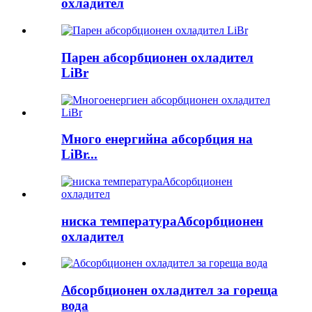
охладител
Парен абсорбционен охладител
LiBr
Много енергийна абсорбция на
LiBr...
ниска температураАбсорбционен
охладител
Абсорбционен охладител за гореща
вода