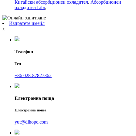
Китайски абсорбционен охладител
,
Абсорбционен
охладител Libr
,
Изпратете имейл
x
Телефон
Тел
+86 028-87827362
Електронна поща
Електронна поща
yut@dlhope.com