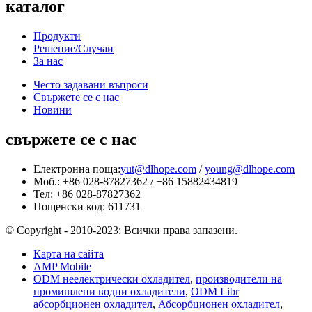
каталог
Продукти
Решение/Случаи
За нас
Често задавани въпроси
Свържете се с нас
Новини
свържете се с нас
Електронна поща:
yut@dlhope.com
/
young@dlhope.com
Моб.: +86 028-87827362 / +86 15882434819
Тел: +86 028-87827362
Пощенски код: 611731
© Copyright - 2010-2023: Всички права запазени.
Карта на сайта
AMP Mobile
ODM неелектрически охладител
,
производители на
промишлени водни охладители
,
ODM Libr
абсорбционен охладител
,
Абсорбционен охладител
,