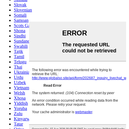
Slovak
Slovenian
Somali
Samoan
Scots Gaelic
Shona
Sindhi
Sundanese
Swahili
Tajik
Tamil
Telugu
Thai
Ukrainian
Urdu
Uzbek
Vietnamese
Welsh
Xhosa
Yiddish
Yoruba
Zulu
Kinyarwanda
Tatar