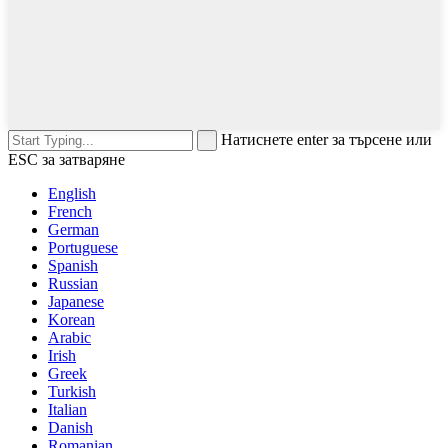
Натиснете enter за търсене или
ESC за затваряне
English
French
German
Portuguese
Spanish
Russian
Japanese
Korean
Arabic
Irish
Greek
Turkish
Italian
Danish
Romanian