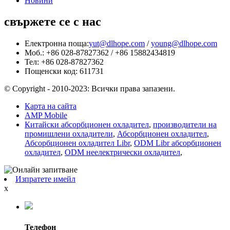
Новини
свържете се с нас
Електронна поща:
yut@dlhope.com
/
young@dlhope.com
Моб.: +86 028-87827362 / +86 15882434819
Тел: +86 028-87827362
Пощенски код: 611731
© Copyright - 2010-2023: Всички права запазени.
Карта на сайта
AMP Mobile
Китайски абсорбционен охладител
,
производители на
промишлени охладители
,
Абсорбционен охладител
,
Абсорбционен охладител Libr
,
ODM Libr абсорбционен
охладител
,
ODM неелектрически охладител
,
Изпратете имейл
x
Телефон