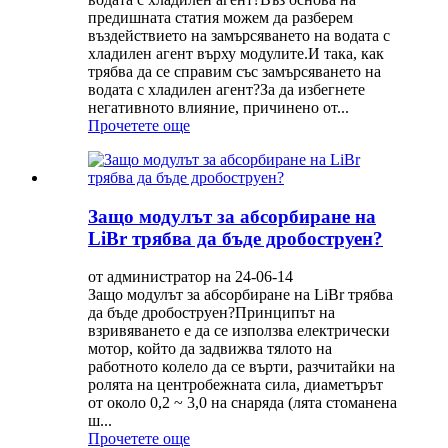
предишната статия можем да разберем
въздействието на замърсяването на водата с
хладилен агент върху модулите.И така, как
трябва да се справим със замърсяването на
водата с хладилен агент?За да избегнете
негативното влияние, причинено от...
Прочетете още
Защо модулът за абсорбиране на
LiBr трябва да бъде дробоструен?
от администратор на 24-06-14
Защо модулът за абсорбиране на LiBr трябва
да бъде дробоструен?Принципът на
взривяването е да се използва електрически
мотор, който да задвижва тялото на
работното колело да се върти, разчитайки на
ролята на центробежната сила, диаметърът
от около 0,2 ~ 3,0 на снаряда (лята стоманена
ш...
Прочетете още