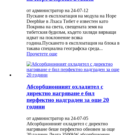
от администратор на 24-07-12
Пускане в експлоатация на модула на Hope
Deepblue в Лхаса Тибет е известен като
Покрива на света, свещената земя на
тибетския будизъм, където хиляди вярващи
идват на поклонение всяка
година.Пускането в експлоатация на блока в
такава специална географска среда...
Прочетете още
Абсорбционният охладител с
директно нагряване е бил
перфектно надграден за още 20
години
от администратор на 24-07-05
Абсорбционният охладител с директно
нагряване беше перфектно обновен за още
20 години Двата 3500kW абсорбционни