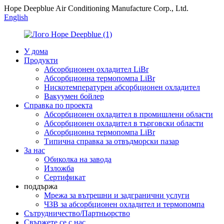
Hope Deepblue Air Conditioning Manufacture Corp., Ltd.
English
У дома
Продукти
Абсорбционен охладител LiBr
Абсорбционна термопомпа LiBr
Нискотемпературен абсорбционен охладител
Вакуумен бойлер
Справка по проекта
Абсорбционен охладител в промишлени области
Абсорбционен охладител в търговски области
Абсорбционна термопомпа LiBr
Типична справка за отвъдморски пазар
За нас
Обиколка на завода
Изложба
Сертификат
поддържа
Мрежа за вътрешни и задгранични услуги
ЧЗВ за абсорбционен охладител и термопомпа
Сътрудничество/Партньорство
Свържете се с нас