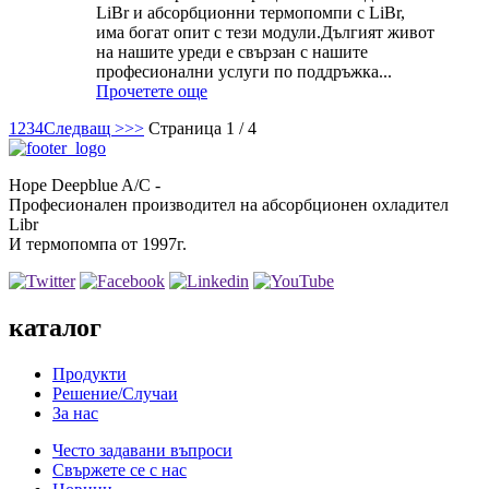
LiBr и абсорбционни термопомпи с LiBr,
има богат опит с тези модули.Дългият живот
на нашите уреди е свързан с нашите
професионални услуги по поддръжка...
Прочетете още
1
2
3
4
Следващ >
>>
Страница 1 / 4
Hope Deepblue A/C -
Професионален производител на абсорбционен охладител
Libr
И термопомпа от 1997г.
каталог
Продукти
Решение/Случаи
За нас
Често задавани въпроси
Свържете се с нас