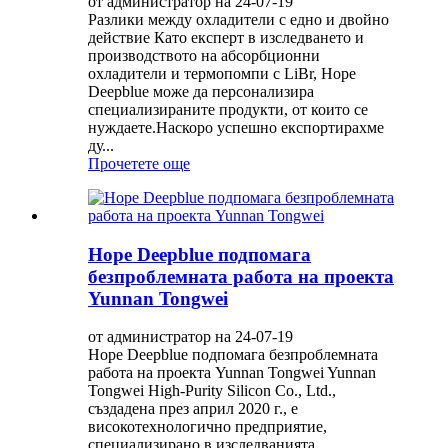
от администратор на 24-07-19
Разлики между охладители с едно и двойно
действие Като експерт в изследването и
производството на абсорбционни
охладители и термопомпи с LiBr, Hope
Deepblue може да персонализира
специализираните продукти, от които се
нуждаете.Наскоро успешно експортирахме
ду...
Прочетете още
Hope Deepblue подпомага
безпроблемната работа на проекта
Yunnan Tongwei
от администратор на 24-07-19
Hope Deepblue подпомага безпроблемната
работа на проекта Yunnan Tongwei Yunnan
Tongwei High-Purity Silicon Co., Ltd.,
създадена през април 2020 г., е
високотехнологично предприятие,
специализирано в изследванията,