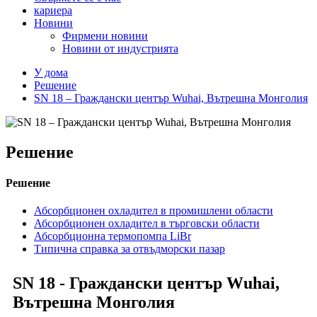
кариера
Новини
Фирмени новини
Новини от индустрията
У дома
Решение
SN 18 – Граждански център Wuhai, Вътрешна Монголия
Решение
Решение
Абсорбционен охладител в промишлени области
Абсорбционен охладител в търговски области
Абсорбционна термопомпа LiBr
Типична справка за отвъдморски пазар
SN 18 - Граждански център Wuhai,
Вътрешна Монголия