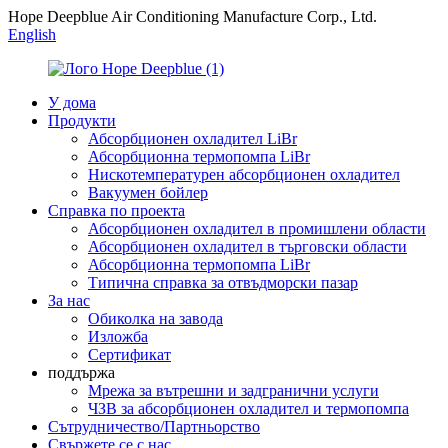
Hope Deepblue Air Conditioning Manufacture Corp., Ltd.
English
У дома
Продукти
Абсорбционен охладител LiBr
Абсорбционна термопомпа LiBr
Нискотемпературен абсорбционен охладител
Вакуумен бойлер
Справка по проекта
Абсорбционен охладител в промишлени области
Абсорбционен охладител в търговски области
Абсорбционна термопомпа LiBr
Типична справка за отвъдморски пазар
За нас
Обиколка на завода
Изложба
Сертификат
поддържа
Мрежа за вътрешни и задгранични услуги
ЧЗВ за абсорбционен охладител и термопомпа
Сътрудничество/Партньорство
Свържете се с нас