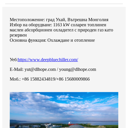
Местоположение: град Ухай, Вътрешна Монголия
Избор на оборудване: 1163 kW соларен топлинен
маслен абсорбционен охладител с природен газ като
резервен
Основна функция: Охлаждане и отопление
Уеб:
https://www.deepbluechiller.com/
E-Mail: yut@dlhope.com / young@dlhope.com
Моб.: +86 15882434819/+86 15680009866