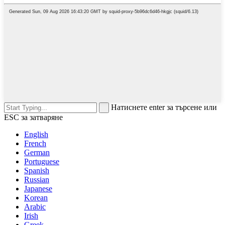
Натиснете enter за търсене или
ESC за затваряне
English
French
German
Portuguese
Spanish
Russian
Japanese
Korean
Arabic
Irish
Greek