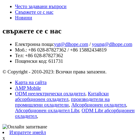
Често задавани въпроси
Свържете се с нас
Новини
свържете се с нас
Електронна поща:
yut@dlhope.com
/
young@dlhope.com
Моб.: +86 028-87827362 / +86 15882434819
Тел: +86 028-87827362
Пощенски код: 611731
© Copyright - 2010-2023: Всички права запазени.
Карта на сайта
AMP Mobile
ODM неелектрически охладител
,
Китайски
абсорбционен охладител
,
производители на
промишлени охладители
,
Абсорбционен охладител
,
Абсорбционен охладител Libr
,
ODM Libr абсорбционен
охладител
,
Изпратете имейл
x